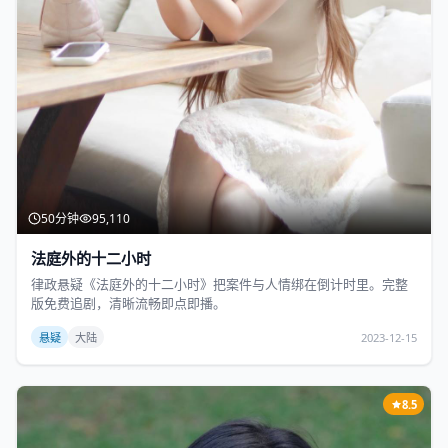
50分钟
95,110
法庭外的十二小时
律政悬疑《法庭外的十二小时》把案件与人情绑在倒计时里。完整
版免费追剧，清晰流畅即点即播。
悬疑
大陆
2023-12-15
8.5