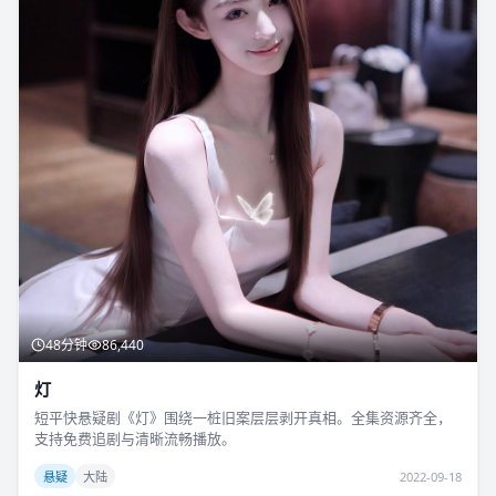
48分钟
86,440
灯
短平快悬疑剧《灯》围绕一桩旧案层层剥开真相。全集资源齐全，
支持免费追剧与清晰流畅播放。
悬疑
大陆
2022-09-18