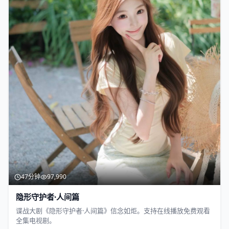
47分钟
97,990
隐形守护者·人间篇
谍战大剧《隐形守护者·人间篇》信念如炬。支持在线播放免费观看
全集电视剧。