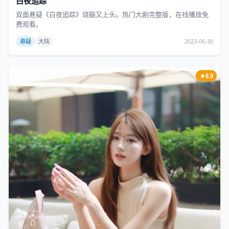
白夜追踪
双面悬疑《白夜追踪》烧脑又上头。热门大剧完整版，在线播放免
费观看。
悬疑
大陆
2023-06-30
8.9