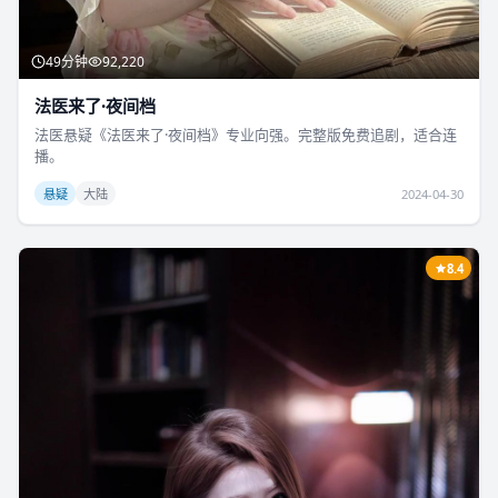
49分钟
92,220
法医来了·夜间档
法医悬疑《法医来了·夜间档》专业向强。完整版免费追剧，适合连
播。
悬疑
大陆
2024-04-30
8.4