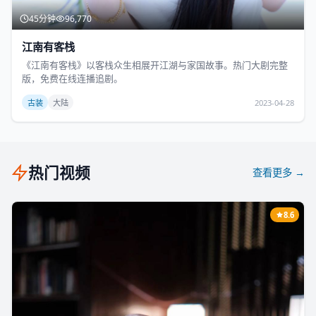
45分钟
96,770
江南有客栈
《江南有客栈》以客栈众生相展开江湖与家国故事。热门大剧完整
版，免费在线连播追剧。
古装
大陆
2023-04-28
热门视频
查看更多 →
8.6