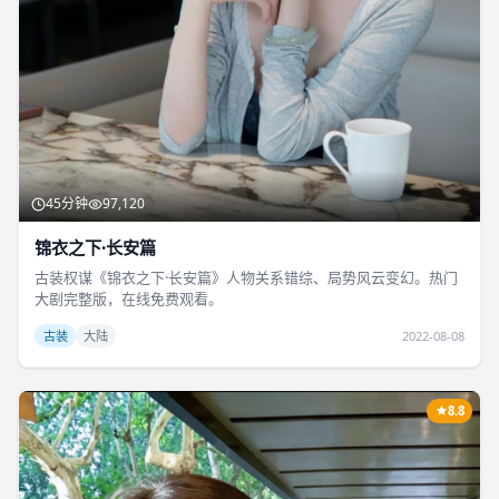
45分钟
97,120
锦衣之下·长安篇
古装权谋《锦衣之下·长安篇》人物关系错综、局势风云变幻。热门
大剧完整版，在线免费观看。
古装
大陆
2022-08-08
8.8