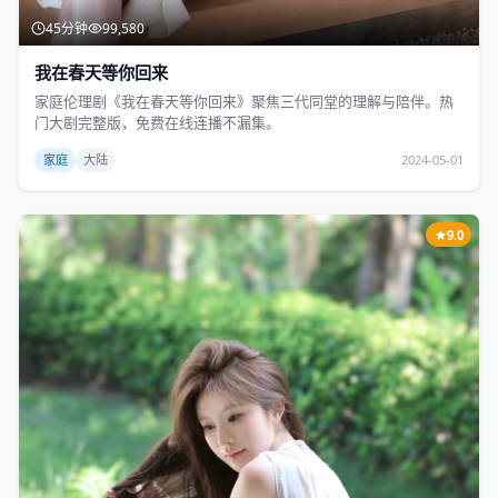
45分钟
99,580
我在春天等你回来
家庭伦理剧《我在春天等你回来》聚焦三代同堂的理解与陪伴。热
门大剧完整版，免费在线连播不漏集。
家庭
大陆
2024-05-01
9.0