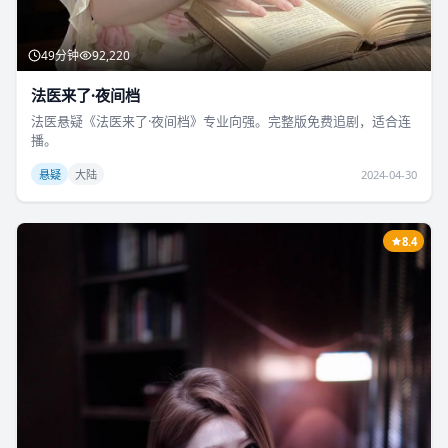
49分钟
92,220
法医来了·夜间档
法医悬疑《法医来了·夜间档》专业向强。完整版免费追剧，适合连
播。
悬疑
大陆
2024-04-30
8.4