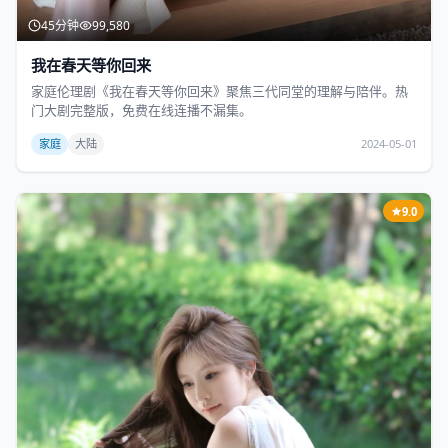
45分钟
99,580
我在春天等你回来
家庭伦理剧《我在春天等你回来》聚焦三代同堂的理解与陪伴。热
门大剧完整版，免费在线连播不漏集。
家庭
大陆
2024-05-01
9.0