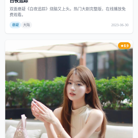
白夜追踪
双面悬疑《白夜追踪》烧脑又上头。热门大剧完整版，在线播放免
费观看。
悬疑
大陆
2023-06-30
8.9