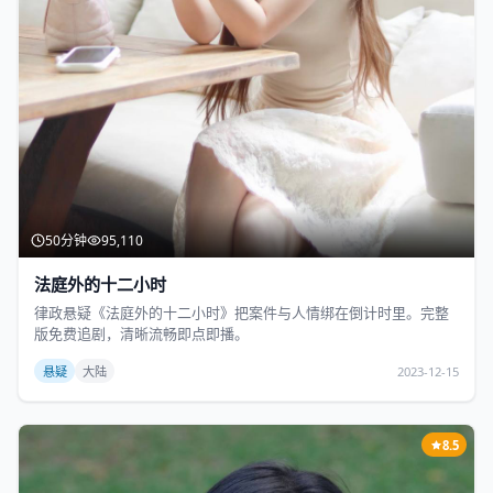
50分钟
95,110
法庭外的十二小时
律政悬疑《法庭外的十二小时》把案件与人情绑在倒计时里。完整
版免费追剧，清晰流畅即点即播。
悬疑
大陆
2023-12-15
8.5