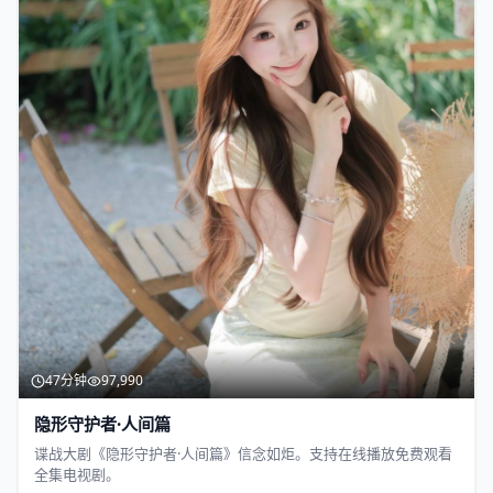
47分钟
97,990
隐形守护者·人间篇
谍战大剧《隐形守护者·人间篇》信念如炬。支持在线播放免费观看
全集电视剧。