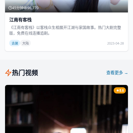
45分钟
96,770
江南有客栈
《江南有客栈》以客栈众生相展开江湖与家国故事。热门大剧完整
版，免费在线连播追剧。
古装
大陆
2023-04-28
热门视频
查看更多 →
8.6