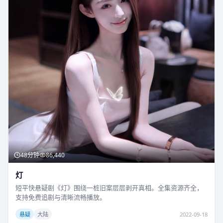
48分钟
86,440
灯
短平快悬疑剧《灯》围绕一桩旧案层层剥开真相。全集资源齐全，
支持免费追剧与清晰流畅播放。
悬疑
大陆
2022-09-18