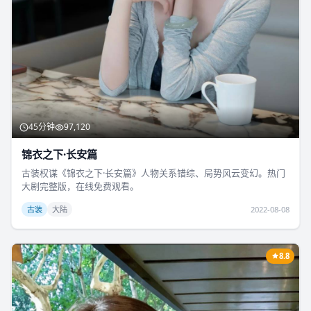
45分钟
97,120
锦衣之下·长安篇
古装权谋《锦衣之下·长安篇》人物关系错综、局势风云变幻。热门
大剧完整版，在线免费观看。
古装
大陆
2022-08-08
8.8